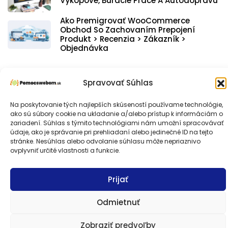
Výkopové, Búracie Práce A Autodopravu
Ako Premigrovať WooCommerce
Obchod So Zachovaním Prepojení
Produkt > Recenzia > Zákazník >
Objednávka
Zdieľať:
Spravovať Súhlas
F
M
E
X
T
M
Li
M
Pr
V
a
a
m
el
e
n
e
in
K
O
Pi
W
G
S
Na poskytovanie tých najlepších skúseností používame technológie,
ako sú súbory cookie na ukladanie a/alebo prístup k informáciám o
c
st
ai
e
s
k
s
t
ut
nt
h
m
h
zariadení. Súhlas s týmito technológiami nám umožní spracovávať
údaje, ako je správanie pri prehliadaní alebo jedinečné ID na tejto
e
o
l
gr
s
e
s
lo
er
a
ai
ar
stránke. Nesúhlas alebo odvolanie súhlasu môže nepriaznivo
b
d
a
a
dI
e
ovplyvniť určité vlastnosti a funkcie.
o
e
ts
l
e
o
o
m
g
n
n
k.
st
A
Prijať
o
n
e
g
a
c
p
k
er
l
o
p
Odmietnuť
m
Zobraziť predvoľby