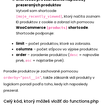
prezeraných produktov
Vytvoril som shortcode
, ktorý načíta zoznam
[moje_recently_viewed]
ID produktov z cookie a zobrazí ich pomocou
WooCommerce
shortcode
.
[products]
Shortcode podporuje:
limit
– počet produktov, ktoré sa zobrazia.
columns
– počet stĺpcov vo výpise produktov.
order
– zoradenie produktov (
= najnovšie
desc
prvé,
= najstaršie prvé).
asc
Poradie produktov je zachované pomocou
, takže zákazník vidí produkty v
orderby="post__in"
logickom poradí podľa toho, kedy ich naposledy
prezeral.
Celý kód, ktorý môžeš vložiť do functions.php