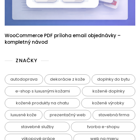
WooCommerce PDF príloha email objednávky –
kompletný návod
ZNAČKY
autodoprava
dekorácie z kože
doplnky do bytu
e-shop s luxusnými kožami
kožené doplnky
kožené produkty na chatu
kožené výrobky
luxusné kože
prezentačný web
stavebná firma
stavebné služby
tvorba e-shopu
výkopové práce
web na mieru