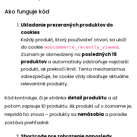
Ako funguje kód
Ukladanie prezeraných produktov do
cookies
Každý produkt, ktorý používateľ otvorí, sa uloží
do cookie
.
woocommerce_recently_viewed
Zoznam je obmedzený na
posledných 15
produktov
a automaticky odstraňuje najstarší
produkt, ak prekročí limit. Tento mechanizmus
zabezpečuje, že cookie vždy obsahuje aktuálne
relevantné produkty.
Kód kontroluje, či je stránka
detail produktu
a až
potom zapisuje ID produktu. Ak produkt už v zozname je,
nepridá ho znova – produkty sa
nenásobia
a poradie
zostáva prehľadné.
Shortcode pre zobrazenie naposledy