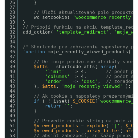
26
}
27
28
// Uloží aktualizované pole produktov
29
wc_setcookie( 
'woocommerce_recently_v
30
}
31
// Pripojí funkciu na akciu template_redi
32
add_action( 
'template_redirect'
, 
'moje_wc
33
34
35
/* Shortcode pre zobrazenie naposledny pr
36
function
moje_recently_viewed_products( 
$
37
38
// Definuje predvolené atribúty short
39
$atts
= shortcode_atts( 
array
(
40
'limit'
=> 4,       
// počet pr
41
'columns'
=> 4,       
// počet st
42
'order'
=> 
'desc'
,  
// zoradeni
43
), 
$atts
, 
'moje_recently_viewed'
);
44
45
// Ak cookie s naposledy prezeranými 
46
if
( ! isset( 
$_COOKIE
[
'woocommerce_r
47
return
''
;
48
}
49
50
// Prevedie cookie string na pole a o
51
$viewed_products
= 
explode
( 
'|'
, 
$_CO
52
$viewed_products
= 
array_filter
( 
arra
53
// absint zabezpečí, že každý prvok j