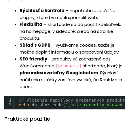
Rýchlosť a kontrola
– nepotrebujete ďalšie
pluginy, ktoré by mohli spomaliť web.
Flexibilita
– shortcode sa dá použiť kdekoľvek:
na homepage, v sidebare, alebo na stránke
produktu.
Súlad s GDPR
– využívame cookies, takže je
možné doplniť informáciu o spracovaní údajov.
SEO friendly
– produkty sú zobrazené cez
WooCommerce
shortcode, ktorý je
[products]
plne indexovateľný Googlebotom
. Rýchlosť
načítania stránky zostáva vysoká, čo Rank Math
ocení.
1
// Vloženie naposledy prezeraných produkto
2
echo
do_shortcode(
'[moje_recently_viewed l
Praktické použitie