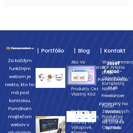
Portfólio
Blog
Kontakt
Za každým
Ako Vo
WooCommerc
Jozef
WooCommerce
PDF Príloha
funkčným
Fekiač
–
Zobraziť
Email
webom je
Naposledy
Objednávky –
Pomocswebo
Prezerané
Kompletný
niekto, kto ho
m.sk.
Produkty Cez
Návod
má pod
Vlastný Kód
Freelancer
kontrolou.
zameraný na
Počet
Pomáham
Redizajn
Zobrazených
tvorbu,
majiteľom
Prezentačnej
Produktov
úpravy a
Stránky Pre
Na Stránke
webov v
Výkopové,
Obchodu
správu
situáciách,
Búracie