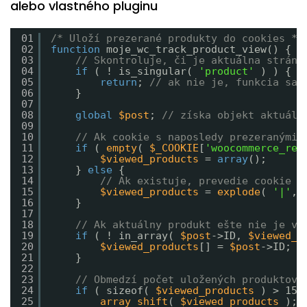
alebo vlastného pluginu
01
/* Uloží prezerané produkty do cookies */
02
function
moje_wc_track_product_view() {
03
// Skontroluje, či je aktuálna stránk
04
if
( ! is_singular( 
'product'
) ) {
05
return
; 
// ak nie je, funkcia sa 
06
}
07
08
global
$post
; 
// získa objekt aktuáln
09
10
// Ak cookie s naposledy prezeranými 
11
if
( 
empty
( 
$_COOKIE
[
'woocommerce_rec
12
$viewed_products
= 
array
();
13
} 
else
{
14
// Ak existuje, prevedie cookie s
15
$viewed_products
= 
explode
( 
'|'
, 
16
}
17
18
// Ak aktuálny produkt ešte nie je v 
19
if
( ! in_array( 
$post
->ID, 
$viewed_p
20
$viewed_products
[] = 
$post
->ID;
21
}
22
23
// Obmedzí počet uložených produktov 
24
if
( sizeof( 
$viewed_products
) > 15 
25
array_shift
( 
$viewed_products
);