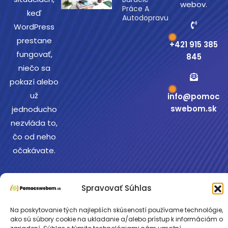
webov.
Práce A
keď
Autodopravu
WordPress
prestane
+421 915 385
fungovať,
845
niečo sa
pokazí alebo
už
info@pomoc
swebom.sk
jednoducho
nezvláda to,
čo od neho
očakávate.
Spravovať Súhlas
Copyright © 2026
Cookies
•
Ochrana
Na poskytovanie tých najlepších skúseností používame technológie,
Pomocswebom.sk.
osobných údajov
ako sú súbory cookie na ukladanie a/alebo prístup k informáciám o