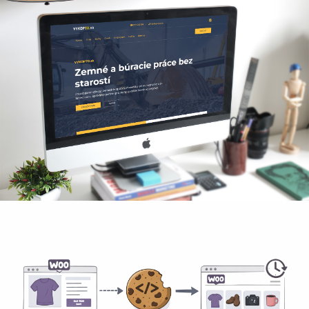
www.vykopto.sk
Redizajn prezentačnej stránky pre výkopové, búracie
práce a autodopravu
Naposledy prezerané produkty