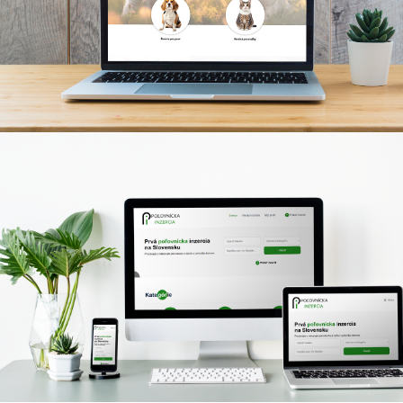
E-shop s automatizovanými procesmi
www.polovnickainzercia.sk
Inzertný poľovnícky portál