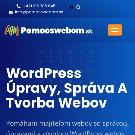
+421 915 385 845
info@pomocswebom.sk
WordPress
Úpravy, Správa A
Tvorba Webov
Pomáham majiteľom webov so správou,
úpravami a vývojom WordPress webov.