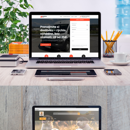
www.dodavkazv.sk
One page web pre autopožičovňu
www.chlpatamiska.sk