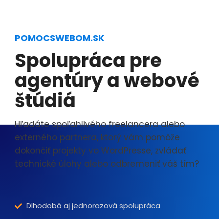
POMOCSWEBOM.SK
Spolupráca pre
agentúry a webové
štúdiá
Hľadáte spoľahlivého freelancera alebo
externého partnera, ktorý vám pomôže
dokončiť projekty vo WordPresse, zvládať
technické úlohy alebo odbremeniť váš tím?
Dlhodobá aj jednorazová spolupráca