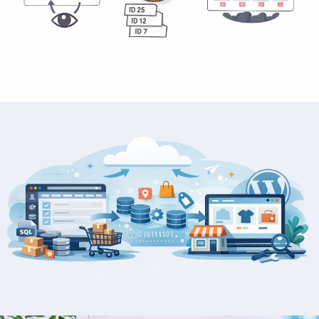
Ako vo WooCommerce zobraziť naposledy prezerané
produkty cez vlastný kód
Migrácia WooCommerce
Ako premigrovať WooCommerce obchod so
zachovaním prepojení produkt > recenzia > zákazník >
objednávka