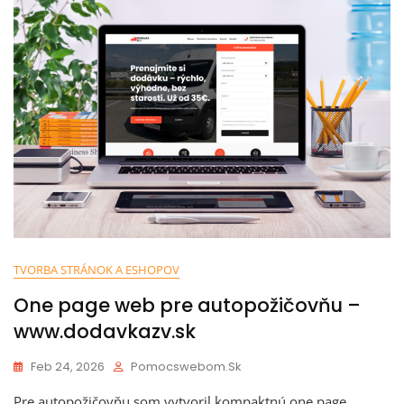
TVORBA STRÁNOK A ESHOPOV
One page web pre autopožičovňu –
www.dodavkazv.sk
Feb 24, 2026
Pomocswebom.sk
Pre autopožičovňu som vytvoril kompaktnú one page