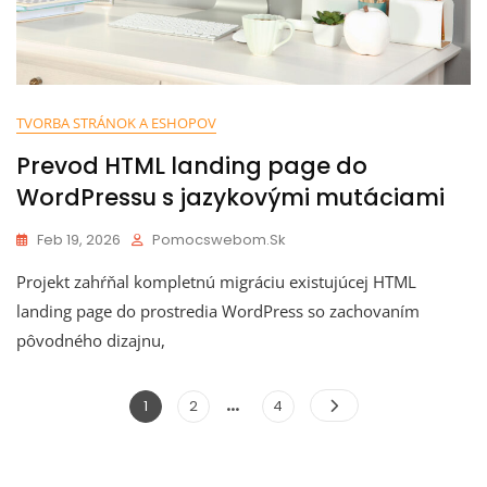
TVORBA STRÁNOK A ESHOPOV
Prevod HTML landing page do
WordPressu s jazykovými mutáciami
Feb 19, 2026
Pomocswebom.sk
Projekt zahŕňal kompletnú migráciu existujúcej HTML
landing page do prostredia WordPress so zachovaním
pôvodného dizajnu,
…
1
2
4