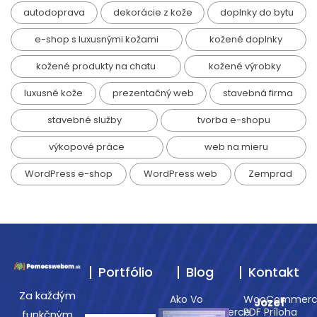
autodoprava
dekorácie z kože
doplnky do bytu
e-shop s luxusnými kožami
kožené doplnky
kožené produkty na chatu
kožené výrobky
luxusné kože
prezentačný web
stavebná firma
stavebné služby
tvorba e-shopu
výkopové práce
web na mieru
WordPress e-shop
WordPress web
Zemprad
Portfólio
Blog
Kontakt
Za každým
Ako Vo
WooCommerc
Jozef
WooCommerce
PDF Príloha
funkčným