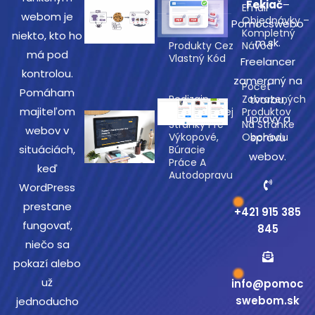
Fekiač
–
Zobraziť
Email
webom je
Naposledy
Objednávky –
Pomocswebo
Prezerané
Kompletný
niekto, kto ho
m.sk.
Produkty Cez
Návod
má pod
Vlastný Kód
Freelancer
kontrolou.
zameraný na
Počet
Pomáham
Redizajn
Zobrazených
tvorbu,
majiteľom
Prezentačnej
Produktov
úpravy a
Stránky Pre
Na Stránke
webov v
Výkopové,
Obchodu
správu
situáciách,
Búracie
webov.
Práce A
keď
Autodopravu
WordPress
prestane
+421 915 385
fungovať,
845
niečo sa
pokazí alebo
už
info@pomoc
swebom.sk
jednoducho