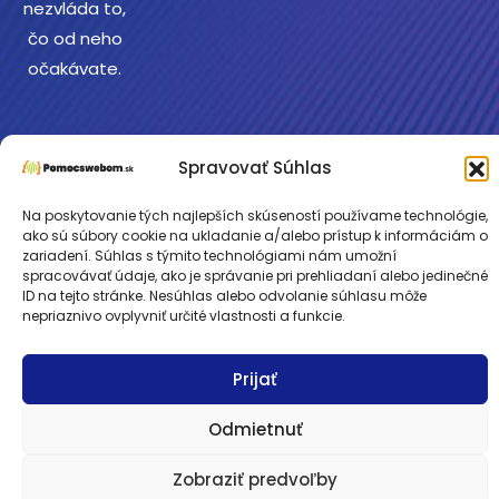
nezvláda to,
čo od neho
očakávate.
Spravovať Súhlas
Copyright © 2026
Cookies
•
Ochrana
Pomocswebom.sk.
osobných údajov
Na poskytovanie tých najlepších skúseností používame technológie,
ako sú súbory cookie na ukladanie a/alebo prístup k informáciám o
zariadení. Súhlas s týmito technológiami nám umožní
spracovávať údaje, ako je správanie pri prehliadaní alebo jedinečné
ID na tejto stránke. Nesúhlas alebo odvolanie súhlasu môže
nepriaznivo ovplyvniť určité vlastnosti a funkcie.
Prijať
Odmietnuť
Zobraziť predvoľby