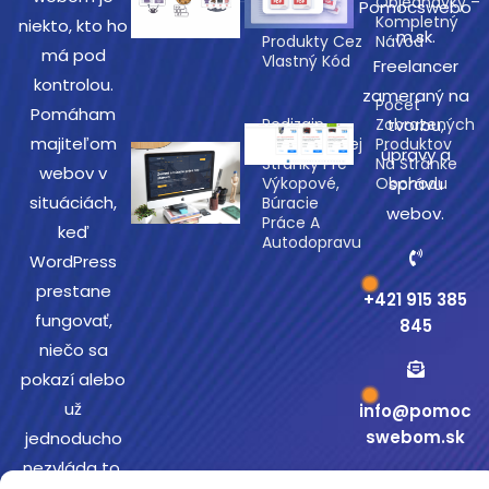
Naposledy
Objednávky –
Pomocswebo
Prezerané
Kompletný
niekto, kto ho
m.sk.
Produkty Cez
Návod
má pod
Vlastný Kód
Freelancer
kontrolou.
zameraný na
Počet
Pomáham
Redizajn
Zobrazených
tvorbu,
majiteľom
Prezentačnej
Produktov
úpravy a
Stránky Pre
Na Stránke
webov v
Výkopové,
Obchodu
správu
situáciách,
Búracie
webov.
Práce A
keď
Autodopravu
WordPress
prestane
+421 915 385
fungovať,
845
niečo sa
pokazí alebo
už
info@pomoc
swebom.sk
jednoducho
nezvláda to,