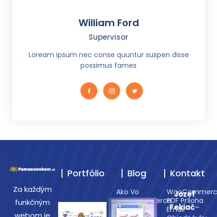
William Ford
Supervisor
Loream ipsum nec conse quuntur suspen disse
possimus fames
Portfólio
Blog
Kontakt
Za každým
Ako Vo
WooCommerc
Jozef
WooCommerce
PDF Príloha
funkčným
Fekiač
–
Zobraziť
Email
webom je