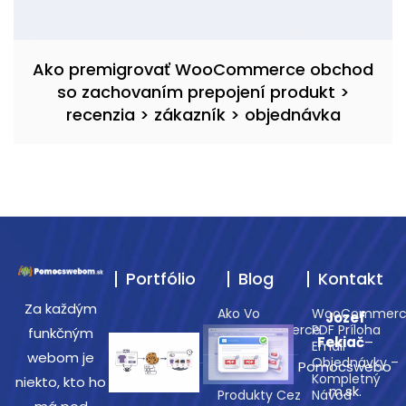
Ako premigrovať WooCommerce obchod
so zachovaním prepojení produkt >
recenzia > zákazník > objednávka
Portfólio
Blog
Kontakt
Za každým
Ako Vo
WooCommerc
Jozef
WooCommerce
PDF Príloha
funkčným
Fekiač
–
Zobraziť
Email
webom je
Naposledy
Objednávky –
Pomocswebo
Prezerané
Kompletný
niekto, kto ho
m.sk.
Produkty Cez
Návod