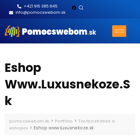
+421 915 385 845
info@pomocswebom.sk
Eshop
Www.luxusnekoze.s
K
>
>
pomocswebom.sk
Portfólio
Tvorba stránok a
>
Eshop www.luxusnekoze.sk
eshopov