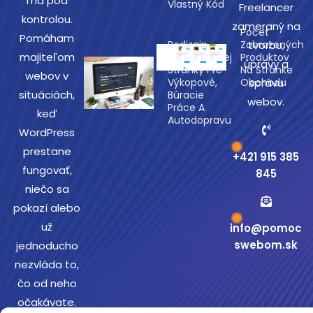
má pod
Vlastný Kód
Freelancer
kontrolou.
zameraný na
Počet
Pomáham
Redizajn
Zobrazených
tvorbu,
majiteľom
Prezentačnej
Produktov
úpravy a
Stránky Pre
Na Stránke
webov v
Výkopové,
Obchodu
správu
situáciách,
Búracie
webov.
Práce A
keď
Autodopravu
WordPress
prestane
+421 915 385
fungovať,
845
niečo sa
pokazí alebo
už
info@pomoc
swebom.sk
jednoducho
nezvláda to,
čo od neho
očakávate.